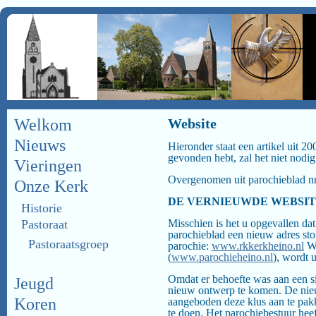
Welkom
Website
Nieuws
Hieronder staat een artikel uit 2
gevonden hebt, zal het niet nodig 
Vieringen
Overgenomen uit parochieblad n
Onze Kerk
DE VERNIEUWDE WEBSIT
Historie
Pastoraat
Misschien is het u opgevallen d
parochieblad een nieuw adres st
Pastoraatsgroep
parochie:
www.rkkerkheino.nl
Wa
(
www.parochieheino.nl
), wordt 
Omdat er behoefte was aan een si
Jeugd
nieuw ontwerp te komen. De nieu
Koren
aangeboden deze klus aan te pakk
te doen. Het parochiebestuur hee