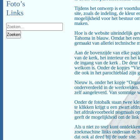
Foto’s
Tijdens het ontwerp is er voortdu
Links
site, zoals de indeling, de kleur
mogelijkheid voor het bestuur o
maken.
Hoe is de website uiteindelijk ge
Tahoma in blauw. Omdat het een r
gemaakt van allerlei technische 
Aan de bovenzijde van elke pagina
van de kerk, het interieur en het
de ingang van de kerk . De deur
welkom is. Onder de kopjes “Vie
die ook in het parochieblad zijn 
Nieuw is, onder het kopje “Organ
onderverdeeld in de werkvelden.
zelf aangeleverd. Van sommige w
Onder de fotobalk staan twee kle
te klikken krijgt u een zwart af
het afdrukvoorbeeld nogmaals op d
geeft de mogelijkheid om de link
Als u niet zo snel kunt ontdekke
zoekmachine links onderaan de b
dat ook al deed bij de oude site.