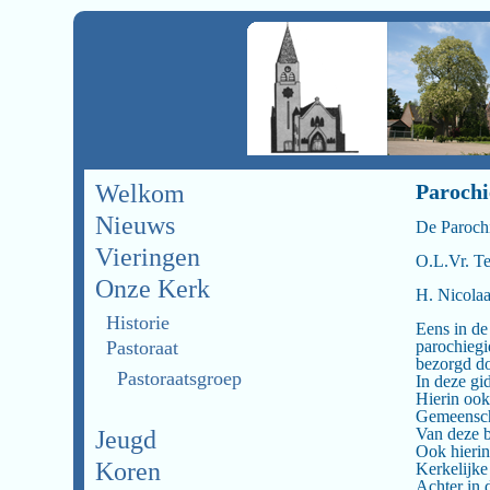
Welkom
Parochi
Nieuws
De Paroch
Vieringen
O.L.Vr. T
Onze Kerk
H. Nicolaa
Historie
Eens in de
Pastoraat
parochiegi
bezorgd do
Pastoraatsgroep
In deze gi
Hierin ook
Gemeensch
Van deze b
Jeugd
Ook hierin
Koren
Kerkelijke
Achter in 