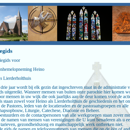
egids
iegids voor
enhemelopneming Heino
s Lierderholthuis
 drie jaar wordt bij elk gezin dat ingeschreven staat in de administrat
ds uitgereikt. Wanneer mensen van buiten onze parochie hier komen w
or mensen in uw wijk die ook jaarlijks aan de deur komen voor de acti
ds staan zowel voor Heino als Lierderholthuis de geschiedenis en het 
 de Pastores, leden van de locatieraden en de pastoraatsgroepen en alle 
apsopbouw, Liturgie, Catechese, Diaconie en Beheer.
estuurders en de contactpersonen van alle werkgroepen staan zover mo
 de namen van mensen van verenigingen die U kunt benaderen als u ee
 tarieven, gezondheidszorg en maatschappelijk werk ontbreken niet.
de gids de namen en telefoonnummers van mensen die op de èèn of ande