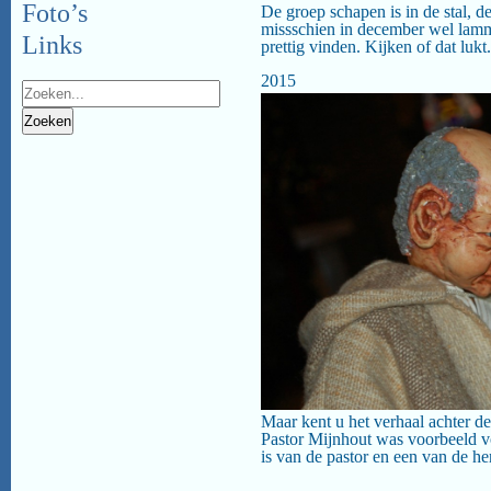
Foto’s
De groep schapen is in de stal, 
missschien in december wel lamme
Links
prettig vinden. Kijken of dat lukt.
2015
Maar kent u het verhaal achter de
Pastor Mijnhout was voorbeeld v
is van de pastor en een van de her